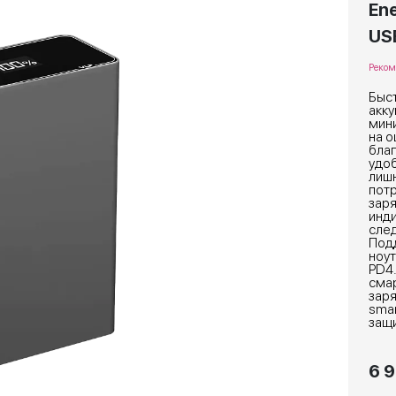
En
US
Реком
Быс
акку
мин
на о
благ
удоб
лишн
потр
зар
инди
след
Под
ноут
PD4
смар
заря
smar
защи
6 