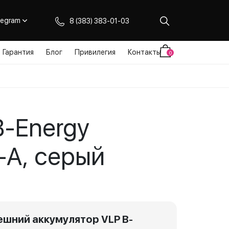
legram
8 (383) 383-01-03
Гарантия
Блог
Привилегия
Контакты
0
B-Energy
-A, серый
ешний аккумулятор VLP B-