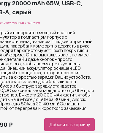
ergy 20000 mAh 65W, USB-C,
B-A, серый
ендуем уточнить наличие
трый и невероятно мощный внешний
мулятор в компактном корпусе c
ималистичным дизайном. Гладкий и приятный
щупь павербанк комфортно держать в руке
одаря бархатистому Soft Touch покрытию и
ной форме. Он не выскальзывает, не имеет
их деталей и даже кнопок - просто
ясите его, чтобы посмотреть уровень
яда. Внешний аккумулятор оснащен LED
кацией в процентах, которая позволит
ить за скоростью зарядки Ваших устройств.
держивает зарядку для большинства
буков и быструю зарядку стандартов
.0/QC максимальной мощностью до 65Вт для
тфонов. Емкости 20 000 мАч хватит, чтобы
дить Ваш iPhone до 50% за 30 мин., Android
tphone до 80% за 30-40 мин! Оснащен
той от перегрева и короткого замыкания.
990 ₽
Добавить в корзину