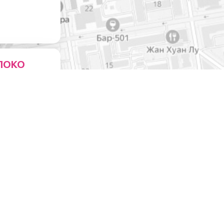
ЛОКО
ейни
0