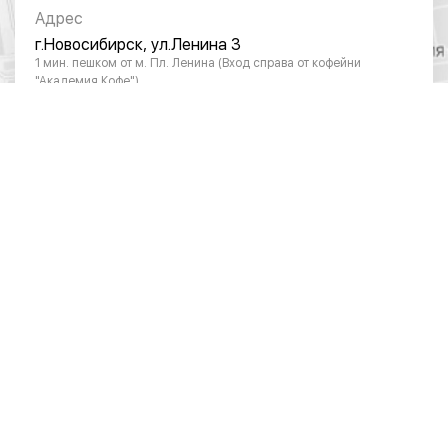
Адрес
г.Новосибирск, ул.Ленина 3
1 мин. пешком от м. Пл. Ленина (Вход справа от кофейни
"Академия Кофе")
Режим работы
Понедельник - суббота: с 10:00 до 20:00
Воскресенье: с 11:00 до 18:00
Телефон
8 (383) 383-01-03
ОТДЕЛ ПО РАБОТЕ С ЮРИДИЧЕСКИМИ
ЛИЦАМИ
Режим работы
Понедельник – пятница: 10:00 – 19:00
Телефон
8 (383) 390-28-04