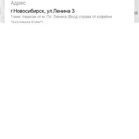
Адрес
г.Новосибирск, ул.Ленина 3
1 мин. пешком от м. Пл. Ленина (Вход справа от кофейни
"Академия Кофе")
Режим работы
Понедельник - суббота: с 10:00 до 20:00
Воскресенье: с 11:00 до 18:00
Телефон
8 (383) 383-01-03
ОТДЕЛ ПО РАБОТЕ С ЮРИДИЧЕСКИМИ
ЛИЦАМИ
Режим работы
Понедельник – пятница: 10:00 – 19:00
Телефон
8 (383) 390-28-04