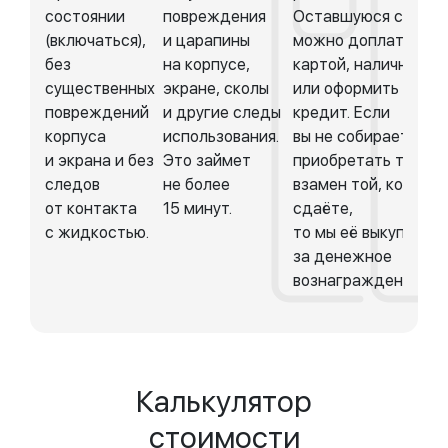
состоянии
повреждения
Оставшуюся сумму
(включаться),
и царапины
можно доплатить
без
на корпусе,
картой, наличными
существенных
экране, сколы
или оформить в
повреждений
и другие следы
кредит. Если
корпуса
использования.
вы не собираетесь
и экрана и без
Это займет
приобретать техник
следов
не более
взамен той, котору
от контакта
15 минут.
сдаёте,
с жидкостью.
то мы её выкупим
за денежное
вознаграждение.
Калькулятор
стоимости