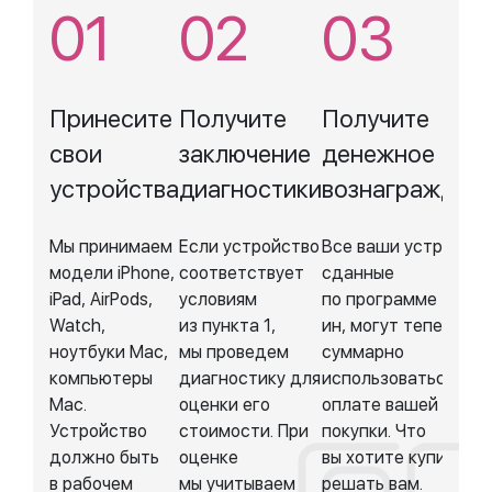
Принесите
Получите
Получите
свои
заключение
денежное
устройства
диагностики
вознагражден
Мы принимаем
Если устройство
Все ваши устройств
модели iPhone,
соответствует
сданные
iPad, AirPods,
условиям
по программе трейд
Watch,
из пункта 1,
ин, могут теперь
ноутбуки Mac,
мы проведем
суммарно
компьютеры
диагностику для
использоваться при
Mac.
оценки его
оплате вашей
Устройство
стоимости. При
покупки. Что
должно быть
оценке
вы хотите купить —
в рабочем
мы учитываем
решать вам.