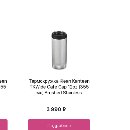
een
Термокружка Klean Kanteen
355
TKWide Cafe Cap 12oz (355
мл) Brushed Stainless
3 990 ₽
Подробнее