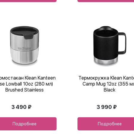
рмостакан Klean Kanteen
Термокружка Klean Kant
ise Lowball 10oz (280 мл)
Camp Mug 12oz (355 м
Brushed Stainless
Black
3 490 ₽
3 990 ₽
Подробнее
Подробнее