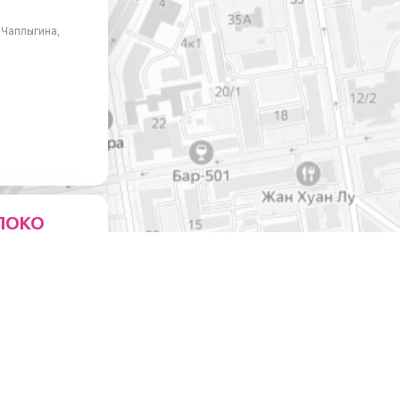
. Чаплыгина,
ЛОКО
ейни
0