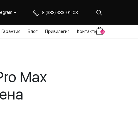
legram
8 (383) 383-01-03
Гарантия
Блог
Привилегия
Контакты
0
Pro Max
иена