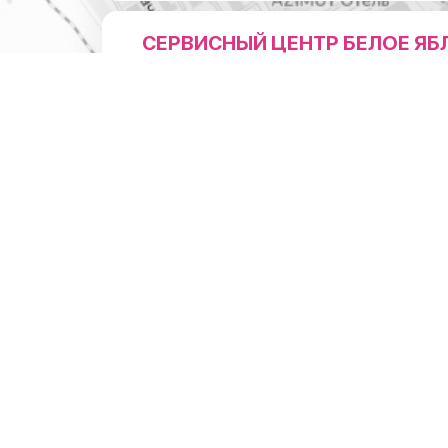
СЕРВИСНЫЙ ЦЕНТР БЕЛОЕ ЯБ
НА ЛЕНИНА
Адрес
г.Новосибирск, ул.Ленина 3
1 мин. пешком от м. Пл. Ленина (Вход справа от коф
"Академия Кофе")
Режим работы
Понедельник - суббота: с 10:00 до 20:0
Воскресенье: с 11:00 до 18:00
Телефон
8 (383) 383-01-03
ОТДЕЛ ПО РАБОТЕ С ЮРИДИ
ЛИЦАМИ
Режим работы