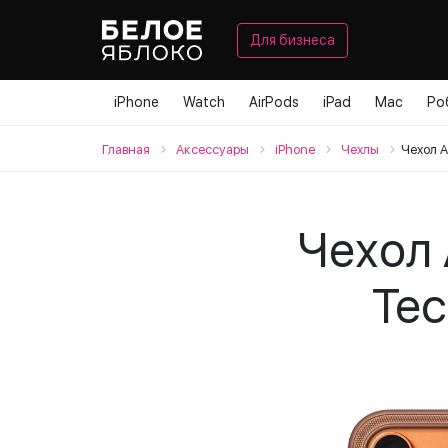
Для бизнеса
iPhone
Watch
AirPods
iPad
Mac
Ро
Главная
Аксессуары
iPhone
Чехлы
Чехол A
Чехол 
Tec