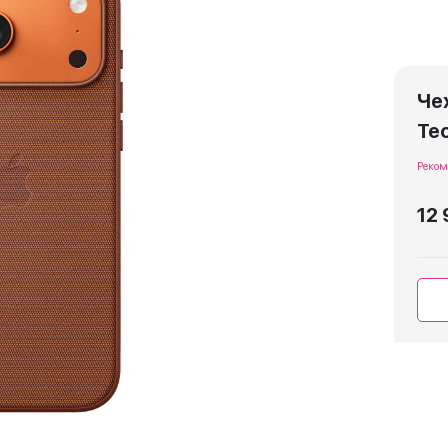
Чех
Te
Реком
12 