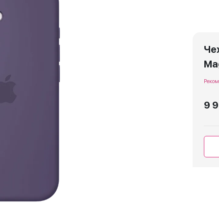
Чех
Ma
Реком
9 