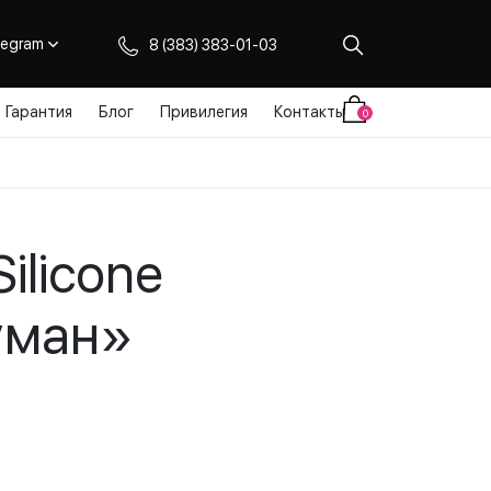
legram
8 (383) 383-01-03
Гарантия
Блог
Привилегия
Контакты
0
ilicone
уман»