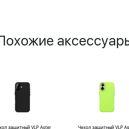
Похожие аксессуар
хол защитный VLP Aster
Чехол защитный VLP As