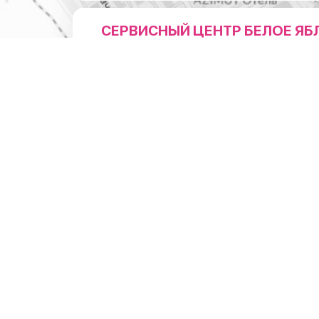
СЕРВИСНЫЙ ЦЕНТР БЕЛОЕ ЯБ
НА ЛЕНИНА
Адрес
г.Новосибирск, ул.Ленина 3
1 мин. пешком от м. Пл. Ленина (Вход справа от коф
"Академия Кофе")
Режим работы
Понедельник - суббота: с 10:00 до 20:0
Воскресенье: с 11:00 до 18:00
Телефон
8 (383) 383-01-03
ОТДЕЛ ПО РАБОТЕ С ЮРИДИ
ЛИЦАМИ
Режим работы