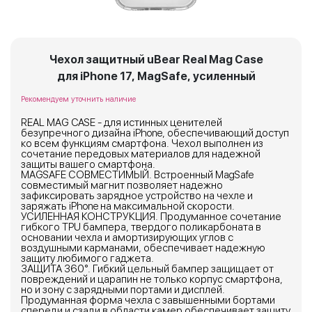
Чехол защитный uBear Real Mag Case
для iPhone 17, MagSafe, усиленный
Рекомендуем уточнить наличие
REAL MAG CASE - для истинных ценителей
безупречного дизайна iPhone, обеспечивающий доступ
ко всем функциям смартфона. Чехол выполнен из
сочетание передовых материалов для надежной
защиты вашего смартфона.
MAGSAFE СОВМЕСТИМЫЙ. Встроенный MagSafe
совместимый магнит позволяет надежно
зафиксировать зарядное устройство на чехле и
заряжать iPhone на максимальной скорости.
УСИЛЕННАЯ КОНСТРУКЦИЯ. Продуманное сочетание
гибкого TPU бампера, твердого поликарбоната в
основании чехла и амортизирующих углов с
воздушными карманами, обеспечивает надежную
защиту любимого гаджета.
ЗАЩИТА 360°. Гибкий цельный бампер защищает от
повреждений и царапин не только корпус смартфона,
но и зону с зарядными портами и дисплей.
Продуманная форма чехла с завышенными бортами
спереди и сзади в области камер обеспечивает защиту