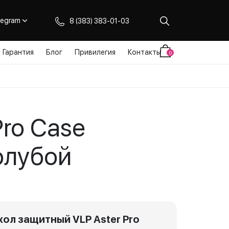
legram
8 (383) 383-01-03
Гарантия
Блог
Привилегия
Контакты
0
Pro Case
голубой
хол защитный VLP Aster Pro