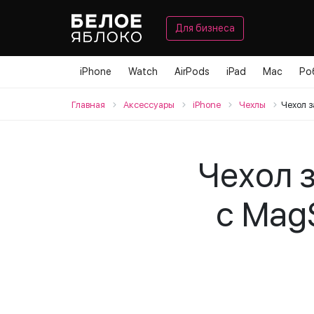
Для бизнеса
iPhone
Watch
AirPods
iPad
Mac
Ро
Главная
Аксессуары
iPhone
Чехлы
Чехол з
Чехол з
с MagS