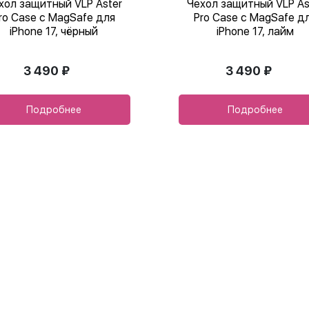
хол защитный VLP Aster
Чехол защитный VLP As
ro Case с MagSafe для
Pro Case с MagSafe д
iPhone 17, чёрный
iPhone 17, лайм
3 490 ₽
3 490 ₽
Подробнее
Подробнее