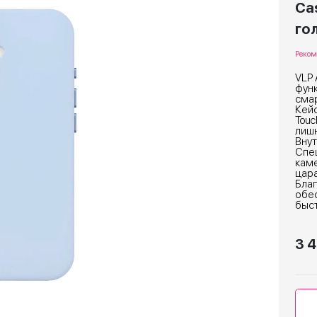
Cas
го
Реком
VLP 
фун
сма
Кейс
Touc
лишн
Внут
Спе
кам
цара
Бла
обе
быс
3 