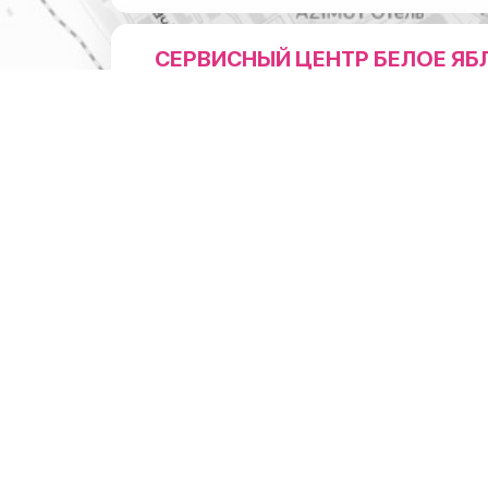
СЕРВИСНЫЙ ЦЕНТР БЕЛОЕ ЯБ
НА ЛЕНИНА
Адрес
г.Новосибирск, ул.Ленина 3
1 мин. пешком от м. Пл. Ленина (Вход справа от коф
"Академия Кофе")
Режим работы
Понедельник - суббота: с 10:00 до 20:0
Воскресенье: с 11:00 до 18:00
Телефон
8 (383) 383-01-03
ОТДЕЛ ПО РАБОТЕ С ЮРИДИ
ЛИЦАМИ
Режим работы