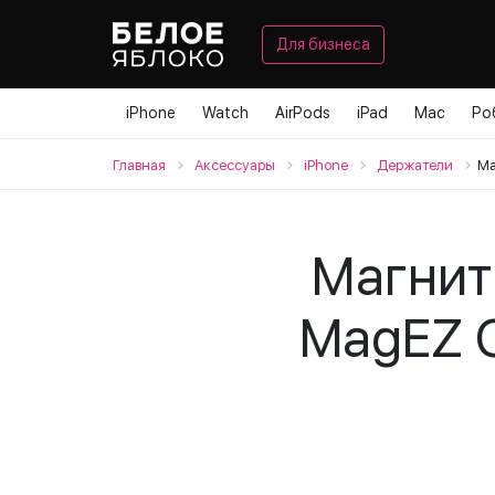
Для бизнеса
iPhone
Watch
AirPods
iPad
Mac
Ро
Главная
Аксессуары
iPhone
Держатели
Ма
Магнит
MagEZ G