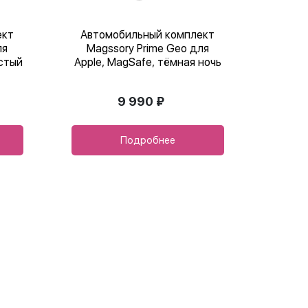
ект
Автомобильный комплект
ля
Magssory Prime Geo для
истый
Apple, MagSafe, тёмная ночь
9 990 ₽
Подробнее