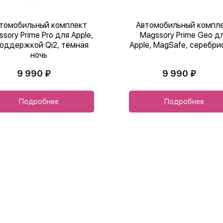
томобильный комплект
Автомобильный компл
sory Prime Pro для Apple,
Magssory Prime Geo д
поддержкой Qi2, тёмная
Apple, MagSafe, серебр
ночь
9 990 ₽
9 990 ₽
Подробнее
Подробнее