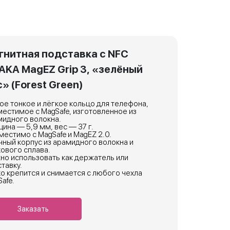
гнитная подставка с NFC
TAKA MagEZ Grip 3, «зелёный
» (Forest Green)
е тонкое и лёгкое кольцо для телефона,
естимое с MagSafe, изготовленное из
мидного волокна.
ина — 5,9 мм, вес — 37 г.
естимо с MagSafe и MagEZ 2.0.
ный корпус из арамидного волокна и
ового сплава.
но использовать как держатель или
тавку.
о крепится и снимается с любого чехла
afe.
Заказать