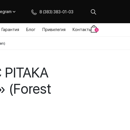
legram
8 (383) 383-01-03
Гарантия
Блог
Привилегия
Контакты
0
en)
 PITAKA
 (Forest