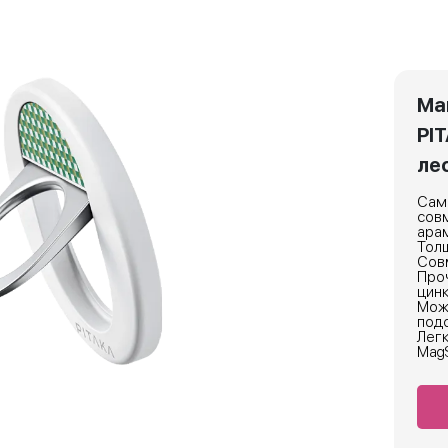
Ма
PI
лес
Само
совм
ара
Толщ
Совм
Проч
цинк
Мож
подс
Легк
MagS