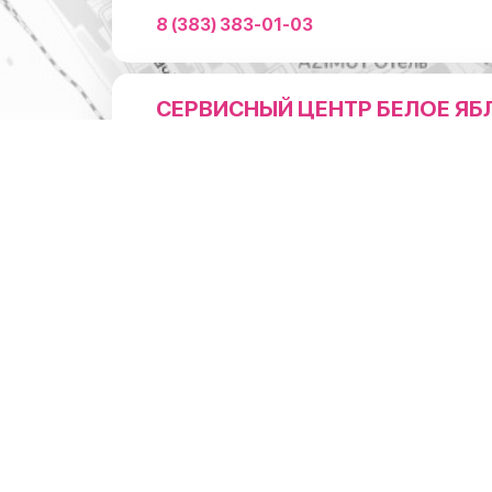
8 (383) 383-01-03
СЕРВИСНЫЙ ЦЕНТР БЕЛОЕ ЯБ
НА ЛЕНИНА
Адрес
г.Новосибирск, ул.Ленина 3
1 мин. пешком от м. Пл. Ленина (Вход справа от коф
"Академия Кофе")
Режим работы
Понедельник - суббота: с 10:00 до 20:0
Воскресенье: с 11:00 до 18:00
Телефон
8 (383) 383-01-03
ОТДЕЛ ПО РАБОТЕ С ЮРИДИ