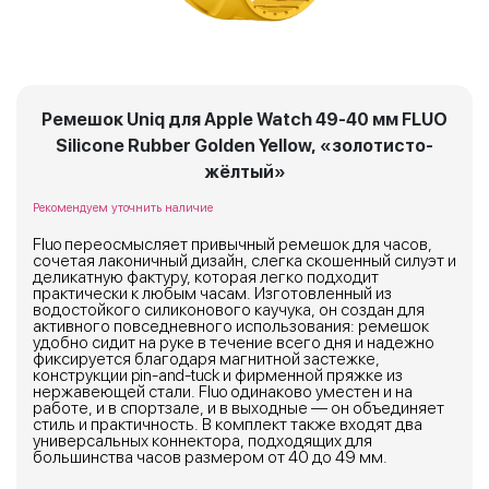
Ремешок Uniq для Apple Watch 49-40 мм FLUO
Silicone Rubber Golden Yellow, «золотисто-
жёлтый»
Рекомендуем уточнить наличие
Fluo переосмысляет привычный ремешок для часов,
сочетая лаконичный дизайн, слегка скошенный силуэт и
деликатную фактуру, которая легко подходит
практически к любым часам. Изготовленный из
водостойкого силиконового каучука, он создан для
активного повседневного использования: ремешок
удобно сидит на руке в течение всего дня и надежно
фиксируется благодаря магнитной застежке,
конструкции pin-and-tuck и фирменной пряжке из
нержавеющей стали. Fluo одинаково уместен и на
работе, и в спортзале, и в выходные — он объединяет
стиль и практичность. В комплект также входят два
универсальных коннектора, подходящих для
большинства часов размером от 40 до 49 мм.