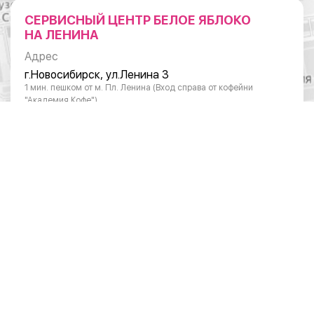
СЕРВИСНЫЙ ЦЕНТР БЕЛОЕ ЯБЛОКО
НА ЛЕНИНА
Адрес
г.Новосибирск, ул.Ленина 3
1 мин. пешком от м. Пл. Ленина (Вход справа от кофейни
"Академия Кофе")
Режим работы
Понедельник - суббота: с 10:00 до 20:00
Воскресенье: с 11:00 до 18:00
Телефон
8 (383) 383-01-03
ОТДЕЛ ПО РАБОТЕ С ЮРИДИЧЕСКИМИ
ЛИЦАМИ
Режим работы
Понедельник – пятница: 10:00 – 19:00