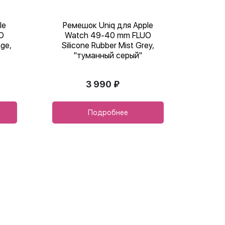
le
Ремешок Uniq для Apple
O
Watch 49-40 mm FLUO
nge,
Silicone Rubber Mist Grey,
"туманный серый"
3 990 ₽
Подробнее