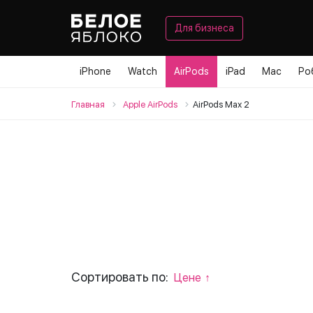
Для бизнеса
iPhone
Watch
AirPods
iPad
Mac
Ро
Главная
Apple AirPods
AirPods Max 2
Сортировать по:
Цене