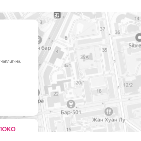
. Чаплыгина,
ЛОКО