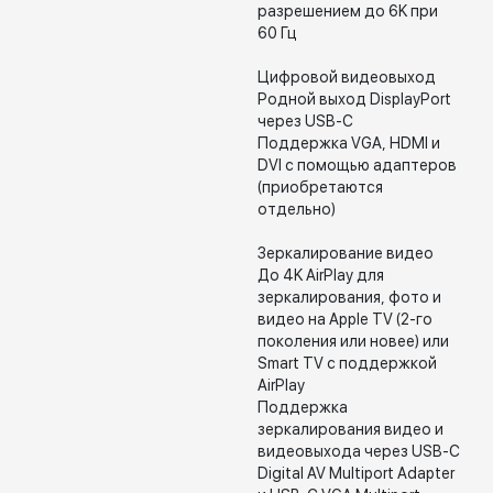
разрешением до 6K при
60 Гц
Цифровой видеовыход
Родной выход DisplayPort
через USB-C
Поддержка VGA, HDMI и
DVI с помощью адаптеров
(приобретаются
отдельно)
Зеркалирование видео
До 4K AirPlay для
зеркалирования, фото и
видео на Apple TV (2-го
поколения или новее) или
Smart TV с поддержкой
AirPlay
Поддержка
зеркалирования видео и
видеовыхода через USB-C
Digital AV Multiport Adapter