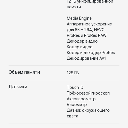
12 ГБ унифицированной
памяти
Media Engine
Аппаратное ускорение
для 8K H.264, HEVC,
ProRes и ProRes RAW
Декодер видео
Кодер видео
Кодер и декодер ProRes
Декодирование AV1
Объем памяти
128 ГБ
Датчики
Touch ID
Трёхосевой гироскоп
Акселерометр
Барометр
Датчик окружающего
света