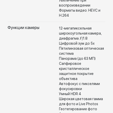
Увеличение при
воспроизведении
Форматы видео: HEVC и
H.264
Функции камеры
12-мегапиксельная
широкоугольная камера,
диафрагма ƒ/1.8
Цифровой зум до 5x
Пятилинзовая оптическая
система
Панорама (до 63 МП)
Сапфировое
кристаллическое
защитное покрытие
объектива
Автофокус с пикселями
фокусировки
Умный HDR 4
Широкая цветовая гамма
для фото и Live Photos
Геотегирование фото