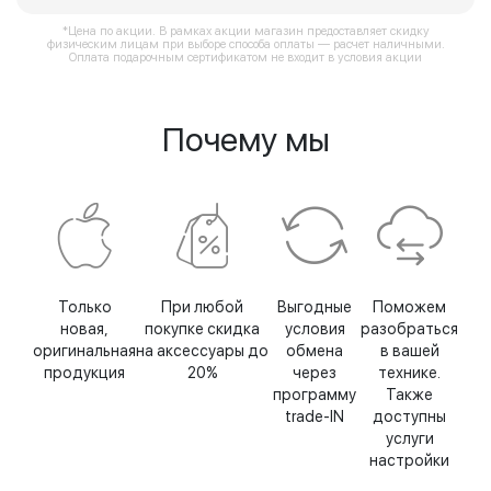
*Цена по акции. В рамках акции магазин предоставляет скидку
физическим лицам при выборе способа оплаты — расчет наличными.
Оплата подарочным сертификатом не входит в условия акции
Почему мы
Только
При любой
Выгодные
Поможем
новая,
покупке скидка
условия
разобраться
оригинальная
на аксессуары до
обмена
в вашей
продукция
20%
через
технике.
программу
Также
trade-IN
доступны
услуги
настройки