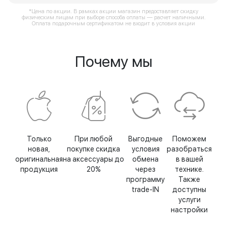
*Цена по акции. В рамках акции магазин предоставляет скидку
физическим лицам при выборе способа оплаты — расчет наличными.
Оплата подарочным сертификатом не входит в условия акции
Почему мы
Только
При любой
Выгодные
Поможем
новая,
покупке скидка
условия
разобраться
оригинальная
на аксессуары до
обмена
в вашей
продукция
20%
через
технике.
программу
Также
trade-IN
доступны
услуги
настройки