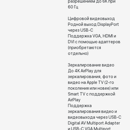
разрешением до 6K при
60 Гц
Цифровой видеовыход
Родной выход DisplayPort
через USB-C
Поддержка VGA, HDMI и
DVI с помощью адаптеров
(приобретаются
отдельно)
Зеркалирование видео
До 4K AirPlay для
зеркалирования, фото и
видео на Apple TV (2-го
поколения или новее) или
Smart TV с поддержкой
AirPlay
Поддержка
зеркалирования видео и
видеовыхода через USB-C
Digital AV Multiport Adapter
и USB-C VGA Multiport