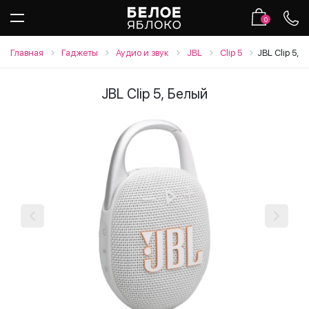
0
Главная
Гаджеты
Аудио и звук
JBL
Clip 5
JBL Clip 5, 
JBL Clip 5, Белый