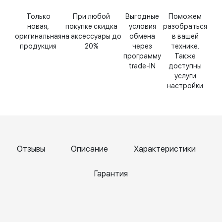
Только
При любой
Выгодные
Поможем
новая,
покупке скидка
условия
разобраться
оригинальная
на аксессуары до
обмена
в вашей
продукция
20%
через
технике.
программу
Также
trade-IN
доступны
услуги
настройки
Отзывы
Описание
Характеристики
Гарантия
Катерина
Елена
Т