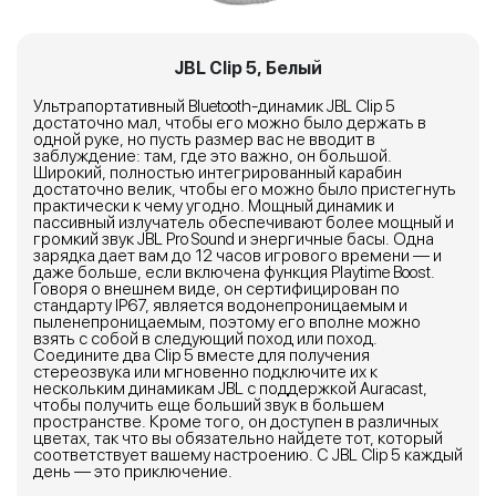
JBL Clip 5, Белый
Ультрапортативный Bluetooth-динамик JBL Clip 5
достаточно мал, чтобы его можно было держать в
одной руке, но пусть размер вас не вводит в
заблуждение: там, где это важно, он большой.
Широкий, полностью интегрированный карабин
достаточно велик, чтобы его можно было пристегнуть
практически к чему угодно. Мощный динамик и
пассивный излучатель обеспечивают более мощный и
громкий звук JBL Pro Sound и энергичные басы. Одна
зарядка дает вам до 12 часов игрового времени — и
даже больше, если включена функция Playtime Boost.
Говоря о внешнем виде, он сертифицирован по
стандарту IP67, является водонепроницаемым и
пыленепроницаемым, поэтому его вполне можно
взять с собой в следующий поход или поход.
Соедините два Clip 5 вместе для получения
стереозвука или мгновенно подключите их к
нескольким динамикам JBL с поддержкой Auracast,
чтобы получить еще больший звук в большем
пространстве. Кроме того, он доступен в различных
цветах, так что вы обязательно найдете тот, который
соответствует вашему настроению. С JBL Clip 5 каждый
день — это приключение.