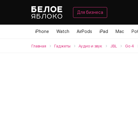
Для бизнеса
iPhone
Watch
AirPods
iPad
Mac
Ро
Главная
Гаджеты
Аудио и звук
JBL
Go 4