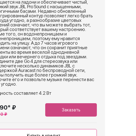
ается на ладони и обеспечивает чистый,
кий звук JBL Pro Sound с насыщенными,
ргичными басами. Недавно обновленный
грированный контур позволяет легко брать
куда угодно, а разнообразие цветовых
ний означает, что вы можете выбрать тот,
орый соответствует вашему настроению.
ме того, он водонепроницаем и
енепроницаем, поэтому ему нравится
дить на улицу. А до 7 часов игрового
ени означают, что он сохранит приятные
енты во время веселой однодневной
дки или вечернего отдыха под звездами.
ините две Go 4 для стереозвука или
лючите несколько динамиков JBL с
ержкой Auracast по беспроводной сети,
ы получить еще более громкий звук.
чите его и позвольте музыке перенести вас
 угодно.
ость составляет 4.2 Вт
990* ₽
Заказать
90 ₽
Купить в кредит