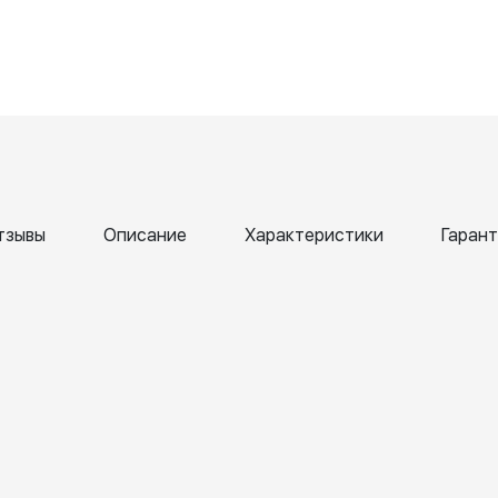
тзывы
Описание
Характеристики
Гарант
ена
Татьяна
Алл
кк
Бекетова
Сач
ril
6 April 2026
6 Apr
6
202