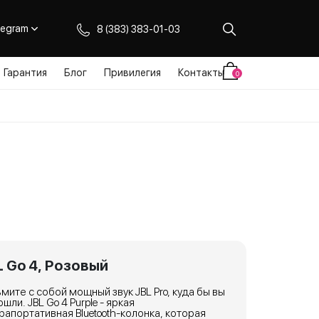
legram
8 (383) 383-01-03
Гарантия
Блог
Привилегия
Контакты
0
L Go 4, Розовый
мите с собой мощный звук JBL Pro, куда бы вы
ошли. JBL Go 4 Purple - яркая
рапортативная Bluetooth-колонка, которая