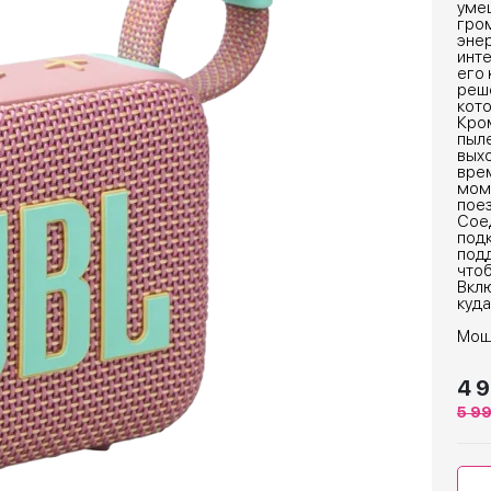
умещ
гром
эне
инте
его 
реше
кот
Кро
пыл
выхо
врем
мом
поез
Соед
подк
подд
чтоб
Вклю
куда
Мощн
4 
5 9