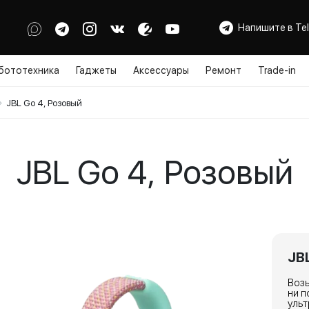
Напишите в Te
бототехника
Гаджеты
Аксессуары
Ремонт
Trade-in
JBL Go 4, Розовый
JBL Go 4, Розовый
JB
Возь
ни п
ульт