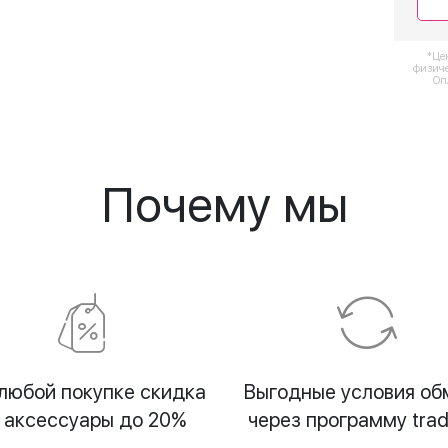
*Це
физиче
Оп
Почему мы
любой покупке скидка
Выгодные условия об
 аксессуары до 20%
через программу trad