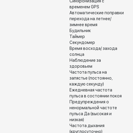
Синхронизация с
временем GPS
Автоматические поправки
перехода на летнее/
зимнее время
Будильник
Таймер
Секундомер
Время восхода/ захода
солнца
Наблюдение за
здоровьем
Частота пульса на
запястье (постоянно,
каждую секунду)
Ежедневная частота
пульса в состоянии покоя
Предупреждения о
ненормальной частоте
пульса Да (высокая и
низкая)
Частота дыхания
(круглосуточно)