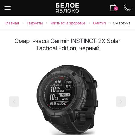
0
Главная
Гаджеты
Фитнес и здоровье
Garmin
Смарт-часы 
Смарт-часы Garmin INSTINCT 2X Solar
Tactical Edition, черный