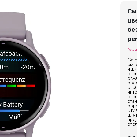
См
цв
бе
ре
Реком
Garm
смар
и ш
отсл
осн
обе
ото
инт
отс
ста
обра
Эти 
для
пре
отсл