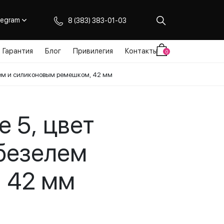
legram
8 (383) 383-01-03
Гарантия
Блог
Привилегия
Контакты
0
елем и силиконовым ремешком, 42 мм
e 5, цвет
безелем
 42 мм