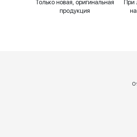
Только новая, оригинальная
При 
продукция
на
О
Катерина
Ел
Чернова
Бо
6 April 2026
6 Ap
202