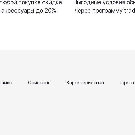
любой покупке скидка
Выгодные условия об
 аксессуары до 20%
через программу trad
тзывы
Описание
Характеристики
Гарант
ена
Татьяна
Алл
кк
Бекетова
Сач
ril
6 April 2026
6 Apr
6
202