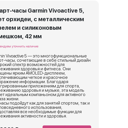
арт-часы Garmin Vivoactive 5,
ет орхидеи, с металлическим
зелем и силиконовым
мешком, 42 мм
ендуем уточнить наличие
in Vivoactive 5 — это многофункциональные
т-часы, сочетающие в себе стильный дизайн
ирокий спектр возможностей для
еживания здоровья и фитнеса. Они
ащены ярким AMOLED-дисплеем,
спечивающим четкое и красочное
бражение информации. Благодаря
егрированным приложениям для спорта,
леживанию здоровья и музыке, эта модель
нет идеальным компаньоном для активного
за жизни.
часы подойдут как для занятий спортом, так и
 повседневного использования,
доставляя все необходимые функции для
еживания активности и здоровья.