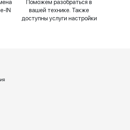
мена
Поможем разобраться в
e-IN
вашей технике. Также
доступны услуги настройки
ия
а
Olesya
Уль
кова
Popova
Гри
il
6 April
28 ф
6
2026
2024