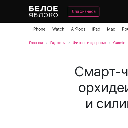
Для бизнеса
iPhone
Watch
AirPods
iPad
Mac
Ро
Главная
Гаджеты
Фитнес и здоровье
Garmin
Смарт-ча
орхиде
и сил