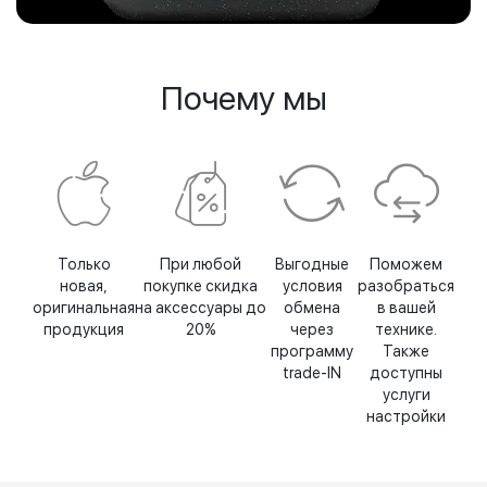
Почему мы
Только
При любой
Выгодные
Поможем
новая,
покупке скидка
условия
разобраться
оригинальная
на аксессуары до
обмена
в вашей
продукция
20%
через
технике.
программу
Также
trade-IN
доступны
услуги
настройки