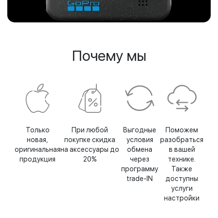
Почему мы
Только
При любой
Выгодные
Поможем
новая,
покупке скидка
условия
разобраться
оригинальная
на аксессуары до
обмена
в вашей
продукция
20%
через
технике.
программу
Также
trade-IN
доступны
услуги
настройки