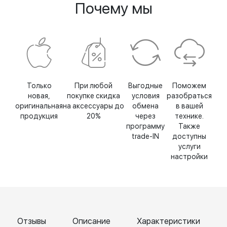
Почему мы
Только
При любой
Выгодные
Поможем
новая,
покупке скидка
условия
разобраться
оригинальная
на аксессуары до
обмена
в вашей
продукция
20%
через
технике.
программу
Также
trade-IN
доступны
услуги
настройки
Отзывы
Описание
Характеристики