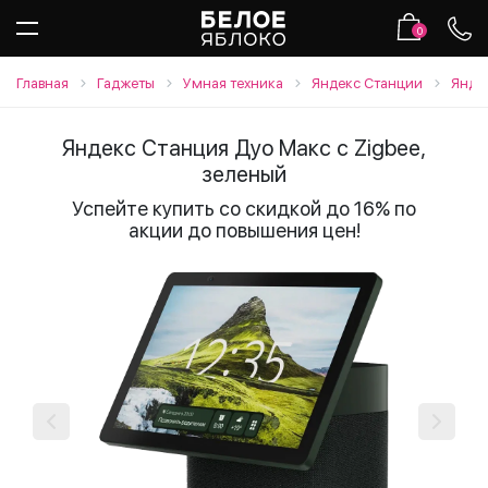
0
Главная
Гаджеты
Умная техника
Яндекс Станции
Янде
Яндекс Станция Дуо Макс с Zigbee,
зеленый
Успейте купить со скидкой до 16% по
акции до повышения цен!