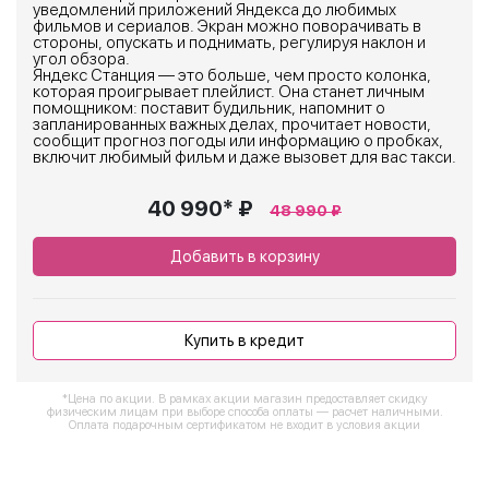
уведомлений приложений Яндекса до любимых
фильмов и сериалов. Экран можно поворачивать в
стороны, опускать и поднимать, регулируя наклон и
угол обзора.
Яндекс Станция — это больше, чем просто колонка,
которая проигрывает плейлист. Она станет личным
помощником: поставит будильник, напомнит о
запланированных важных делах, прочитает новости,
сообщит прогноз погоды или информацию о пробках,
включит любимый фильм и даже вызовет для вас такси.
40 990* ₽
48 990 ₽
Добавить в корзину
Купить в кредит
*Цена по акции. В рамках акции магазин предоставляет скидку
физическим лицам при выборе способа оплаты — расчет наличными.
Оплата подарочным сертификатом не входит в условия акции