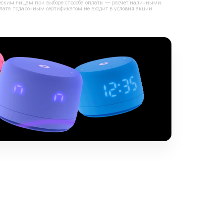
ским лицам при выборе способа оплаты — расчет наличными.
лата подарочным сертификатом не входит в условия акции