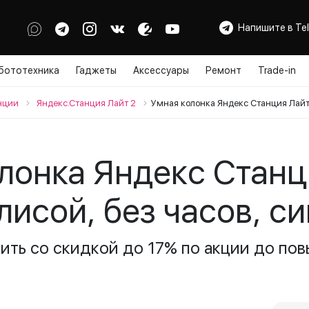
Напишите в Te
бототехника
Гаджеты
Аксессуары
Ремонт
Trade-in
нции
Яндекс.Станция Лайт 2
Умная колонка Яндекс Станция Лайт 
лонка Яндекс Станц
лисой, без часов, с
пить со скидкой до 17% по акции до пов