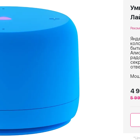
Ум
Лай
Реком
Янде
коло
быть
Алис
радо
секр
отв
Мощн
4 
5 9
*Це