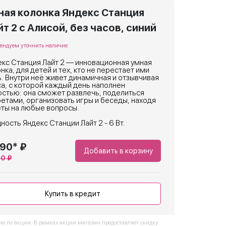
ная колонка Яндекс Станция
т 2 с Алисой, без часов, синий
ендуем уточнить наличие
кс Станция Лайт 2 — инновационная умная
нка, для детей и тех, кто не перестает ими
. Внутри неё живет динамичная и отзывчивая
а, с которой каждый день наполнен
стью: она сможет развлечь, поделиться
етами, организовать игры и беседы, находя
еты на любые вопросы.
ость Яндекс Станции Лайт 2 - 6 Вт.
990* ₽
Добавить в корзину
90 ₽
Купить в кредит
на по акции. В рамках акции магазин предоставляет скидку