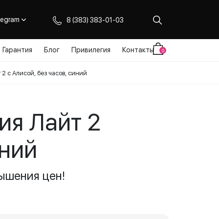
legram
8 (383) 383-01-03
Гарантия
Блог
Привилегия
Контакты
0
2 с Алисой, без часов, синий
ия Лайт 2
иний
ышения цен!