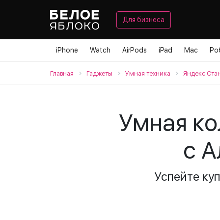
Для бизнеса
iPhone
Watch
AirPods
iPad
Mac
Ро
Главная
Гаджеты
Умная техника
Яндекс Ста
Умная ко
с А
Успейте ку