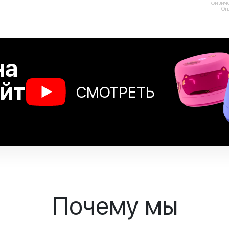
физиче
Оп
на
йт
СМОТРЕТЬ
Почему мы