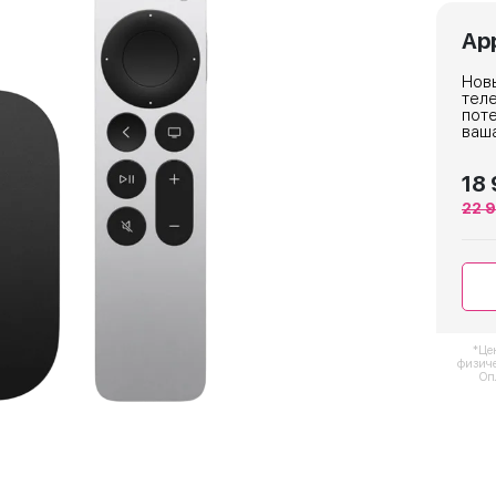
App
Новы
теле
поте
ваш
18 
22 
*Це
физиче
Оп