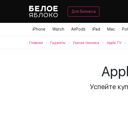
Для бизнеса
iPhone
Watch
AirPods
iPad
Mac
Ро
Главная
Гаджеты
Умная техника
Apple TV
App
Успейте ку