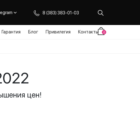
legram
8 (383) 383-01-03
Гарантия
Блог
Привилегия
Контакты
0
2022
ышения цен!