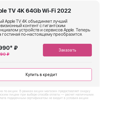
le TV 4K 64Gb Wi-Fi 2022
й Apple TV 4K объединяет лучший
визионный контент с гигантским
нциалом устройств и сервисов Apple. Теперь
а гостиная по‑настоящему преобразится.
990* ₽
Заказать
990 ₽
Купить в кредит
на по акции. В рамках акции магазин предоставляет скидку
ским лицам при выборе способа оплаты — расчет наличными.
лата подарочным сертификатом не входит в условия акции