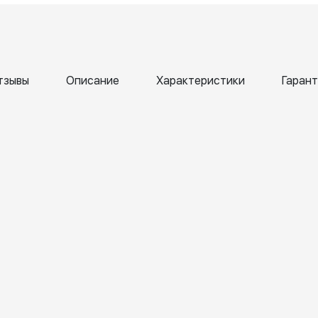
тзывы
Описание
Характеристики
Гарант
ена
Татьяна
Алл
кк
Бекетова
Сач
ril
6 April 2026
6 Apr
6
202