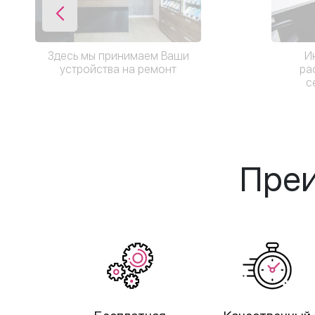
И
Здесь мы принимаем Ваши
ра
устройства на ремонт
с
Преи