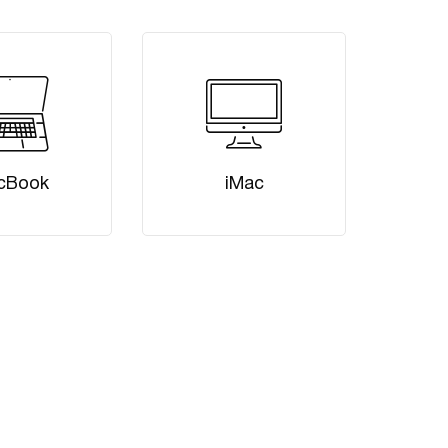
cBook
iMac