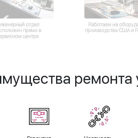
нженерный отдел
Работаем на оборуд
сположен прямо в
производства США и 
ервисном центре
мущества ремонта 