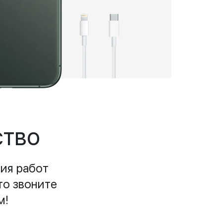
ство
ия работ
то звоните
м!