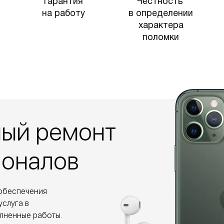
Гарантия
Честность
на работу
в определении
характера
поломки
ный ремонт
ионалов
обеспечения
услуга в
лненные работы.