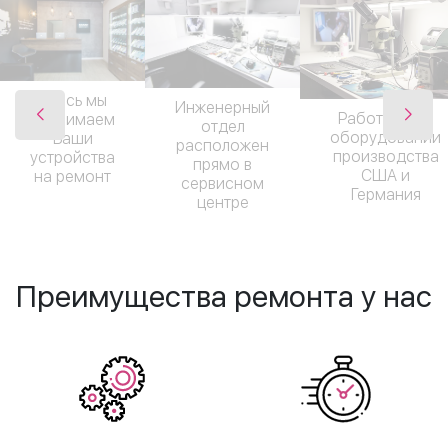
Здесь мы
Инженерный
Работаем на
принимаем
отдел
оборудовании
Ваши
расположен
производства
устройства
прямо в
США и
на ремонт
сервисном
Германия
центре
Преимущества ремонта у нас