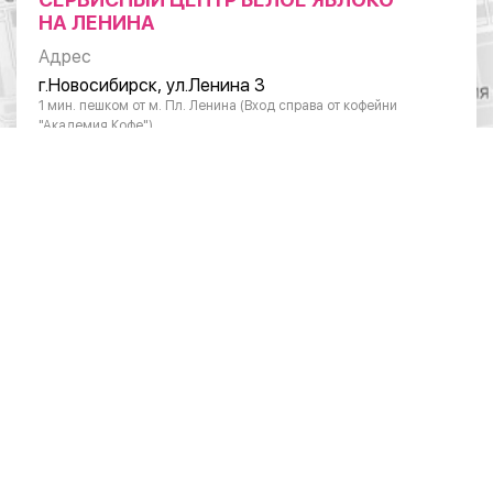
НА ЛЕНИНА
Адрес
г.Новосибирск, ул.Ленина 3
1 мин. пешком от м. Пл. Ленина (Вход справа от кофейни
"Академия Кофе")
Режим работы
Понедельник - суббота: с 10:00 до 20:00
Воскресенье: с 11:00 до 18:00
Телефон
8 (383) 383-01-03
ОТДЕЛ ПО РАБОТЕ С ЮРИДИЧЕСКИМИ
ЛИЦАМИ
Режим работы
Понедельник – пятница: 10:00 – 19:00
Телефон