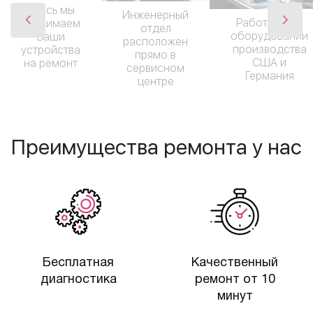
Здесь мы
Инженерный
Работаем на
принимаем
отдел
оборудовании
Ваши
расположен
производства
устройства
прямо в
США и
на ремонт
сервисном
Германия
центре
Преимущества ремонта у нас
Бесплатная
Качественный
диагностика
ремонт от 10
минут