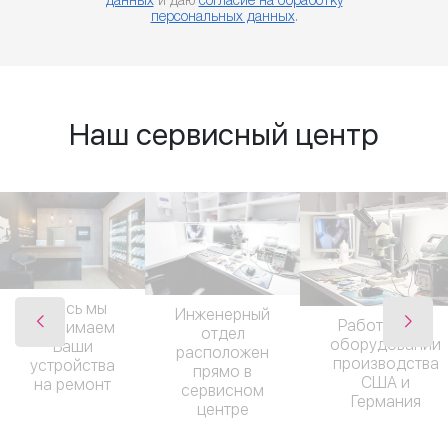
данных
и даю
согласие на обработку
персональных данных
.
Наш сервисный центр
Здесь мы
Инженерный
Работаем на
принимаем
отдел
оборудовании
Ваши
расположен
производства
устройства
прямо в
США и
на ремонт
сервисном
Германия
центре