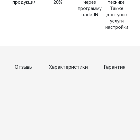
продукция
20%
через
технике.
программу
Также
trade-IN
доступны
услуги
настройки
Отзывы
Характеристики
Гарантия
Катерина
Елена
Т
Чернова
Бокк
Б
6 April
6 April
6
2026
2026
2