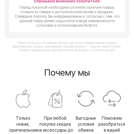
Обращаем внимание покупателя:
Перед покупкой необходимо уточнять наличие товара,
стоимость товара и доступное количество к продаже.
Совершая покупку, Вы информированы и согласны с тем, что
данный товар имеет недостаток в виде невозможности
установки и использования RuStore.
*Цена по акции. В рамках акции магазин предоставляет скидку
физическим лицам при выборе способа оплаты — расчет наличными.
Оплата подарочным сертификатом не входит в условия акции
Почему мы
Только
При любой
Выгодные
Поможем
новая,
покупке скидка
условия
разобраться
оригинальная
на аксессуары до
обмена
в вашей