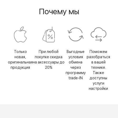
Почему мы
Только
При любой
Выгодные
Поможем
новая,
покупке скидка
условия
разобраться
оригинальная
на аксессуары до
обмена
в вашей
продукция
20%
через
технике.
программу
Также
trade-IN
доступны
услуги
настройки