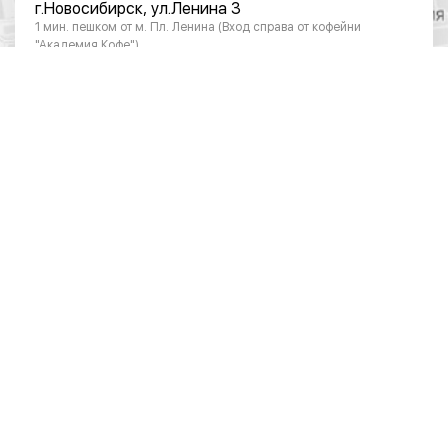
г.Новосибирск, ул.Ленина 3
1 мин. пешком от м. Пл. Ленина (Вход справа от кофейни
"Академия Кофе")
Режим работы
Понедельник - суббота: с 10:00 до 20:00
Воскресенье: с 11:00 до 18:00
Телефон
8 (383) 383-01-03
ОТДЕЛ ПО РАБОТЕ С ЮРИДИЧЕСКИМИ
ЛИЦАМИ
Режим работы
Понедельник – пятница: 10:00 – 19:00
Телефон
8 (383) 390-28-04