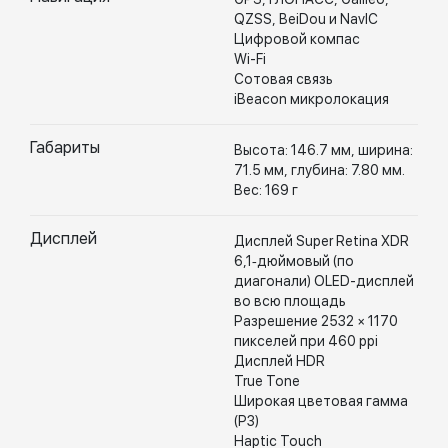
QZSS, BeiDou и NavIC
Цифровой компас
Wi-Fi
Сотовая связь
iBeacon микролокация
Габариты
Высота: 146.7 мм, ширина:
71.5 мм, глубина: 7.80 мм.
Вес: 169 г
Дисплей
Дисплей Super Retina XDR
6,1‑дюймовый (по
диагонали) OLED-дисплей
во всю площадь
Разрешение 2532 × 1170
пикселей при 460 ppi
Дисплей HDR
True Tone
Широкая цветовая гамма
(P3)
Haptic Touch