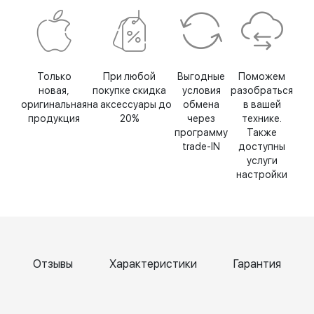
Только
При любой
Выгодные
Поможем
новая,
покупке скидка
условия
разобраться
оригинальная
на аксессуары до
обмена
в вашей
продукция
20%
через
технике.
программу
Также
trade-IN
доступны
услуги
настройки
Отзывы
Характеристики
Гарантия