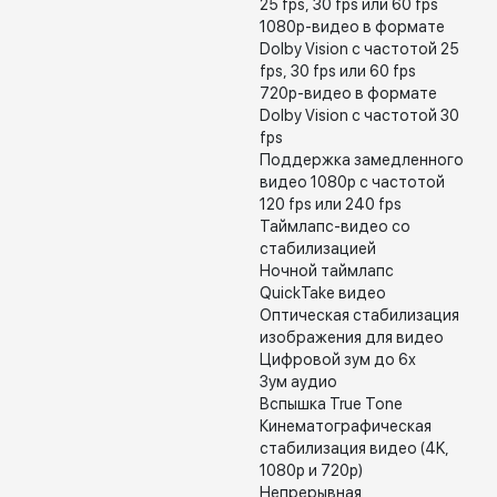
25 fps, 30 fps или 60 fps
1080p-видео в формате
Dolby Vision с частотой 25
fps, 30 fps или 60 fps
720p-видео в формате
Dolby Vision с частотой 30
fps
Поддержка замедленного
видео 1080p с частотой
120 fps или 240 fps
Таймлапс-видео со
стабилизацией
Ночной таймлапс
QuickTake видео
Оптическая стабилизация
изображения для видео
Цифровой зум до 6x
Зум аудио
Вспышка True Tone
Кинематографическая
стабилизация видео (4K,
1080p и 720p)
Непрерывная