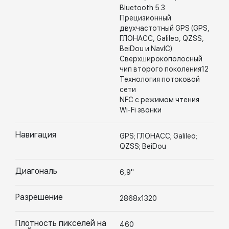
Bluetooth 5.3
Прецизионный
двухчастотный GPS (GPS,
ГЛОНАСС, Galileo, QZSS,
BeiDou и NavIC)
Сверхширокополосный
чип второго поколения12
Технология потоковой
сети
NFC с режимом чтения
Wi-Fi звонки
Навигация
GPS; ГЛОНАСС; Galileo;
QZSS; BeiDou
Диагональ
6,9"
Разрешение
2868х1320
Плотность пикселей на
460