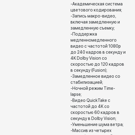
-Академическая система
цветового кодирования;
-Запись макро-видео,
включая замедленную и
замедленную съемку;
-Поддержка
медленномедленного
видео с частотой 1080p
до 240 кадров в секунду и
4K Dolby Vision со
скоростью до 120 кадров
в секунду (Fusion);
-Замедленное видео со
стабилизацией;
-Ночной режим Time-
lapse;
-Видео QuickTake с
частотой до 4K со
скоростью 60 кадров в
секунду в Dolby Vision;
-Уменьшение шума ветра;
-Массив из четырех