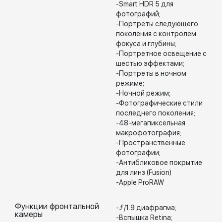
-Smart HDR 5 для
фотографий;
-Портреты следующего
поколения с контролем
фокуса и глубины;
-Портретное освещение с
шестью эффектами;
-Портреты в ночном
режиме;
-Ночной режим;
-Фотографические стили
последнего поколения;
-48-мегапиксельная
макрофотография;
-Пространственные
фотографии;
-Антибликовое покрытие
для линз (Fusion)
-Apple ProRAW
Функции фронтальной
-ƒ/1.9 диафрагма;
камеры
-Вспышка Retina;