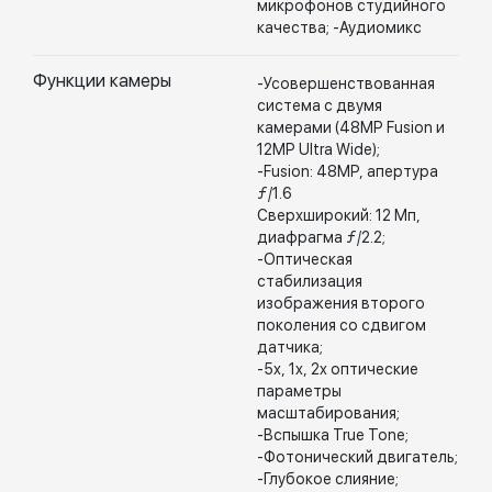
микрофонов студийного
качества; -Аудиомикс
Функции камеры
-Усовершенствованная
система с двумя
камерами (48MP Fusion и
12MP Ultra Wide);
-Fusion: 48MP, апертура
ƒ/1.6
Сверхширокий: 12 Мп,
диафрагма ƒ/2.2;
-Оптическая
стабилизация
изображения второго
поколения со сдвигом
датчика;
-5x, 1x, 2x оптические
параметры
масштабирования;
-Вспышка True Tone;
-Фотонический двигатель;
-Глубокое слияние;