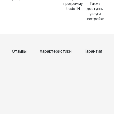
программу
Также
trade-IN
доступны
услуги
настройки
Отзывы
Характеристики
Гарантия
Катерина
Елена
Т
Чернова
Бокк
Б
6 April
6 April
6
2026
2026
2