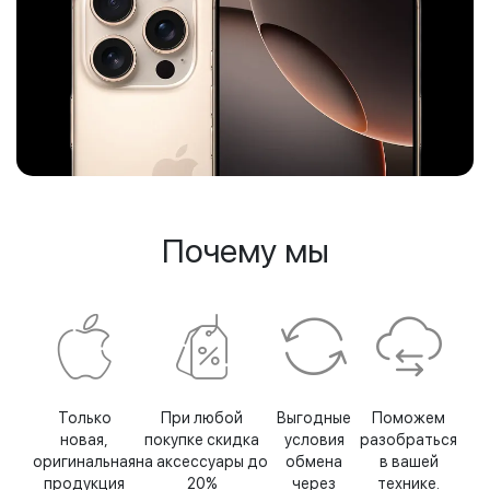
Почему мы
Только
При любой
Выгодные
Поможем
новая,
покупке скидка
условия
разобраться
оригинальная
на аксессуары до
обмена
в вашей
продукция
20%
через
технике.