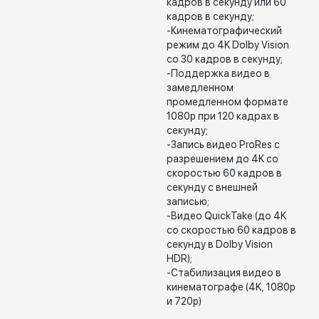
кадров в секунду или 60
кадров в секунду;
-Кинематографический
режим до 4K Dolby Vision
со 30 кадров в секунду;
-Поддержка видео в
замедленном
промедленном формате
1080p при 120 кадрах в
секунду;
-Запись видео ProRes с
разрешением до 4K со
скоростью 60 кадров в
секунду с внешней
записью;
-Видео QuickTake (до 4K
со скоростью 60 кадров в
секунду в Dolby Vision
HDR);
-Стабилизация видео в
кинематографе (4K, 1080p
и 720p)