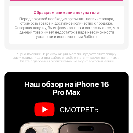
Обращаем внимание покупателя:
Перед покупкой необходимо уточнять наличие товара,
стоимость товара и доступное количество к продаже.
Совершая покупку, Вы информированы и согласны с тем, что
данный товар имеет недостаток в виде невозможности
установки и использования RuStore.
*Цена по акции. В рамках акции магазин предоставляет скидку
физическим лицам при выборе способа оплаты — расчет наличными.
Оплата подарочным сертификатом не входит в условия акции
Наш обзор на iPhone 16
Pro Max
СМОТРЕТЬ