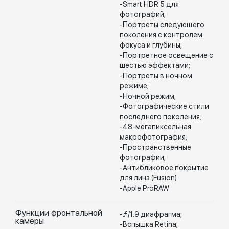
-Smart HDR 5 для
фотографий;
-Портреты следующего
поколения с контролем
фокуса и глубины;
-Портретное освещение с
шестью эффектами;
-Портреты в ночном
режиме;
-Ночной режим;
-Фотографические стили
последнего поколения;
-48-мегапиксельная
макрофотография;
-Пространственные
фотографии;
-Антибликовое покрытие
для линз (Fusion)
-Apple ProRAW
Функции фронтальной
-ƒ/1.9 диафрагма;
камеры
-Вспышка Retina;