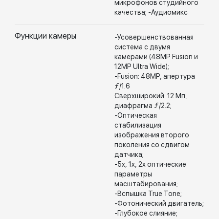
микрофонов студийного
качества; -Аудиомикс
Функции камеры
-Усовершенствованная
система с двумя
камерами (48MP Fusion и
12MP Ultra Wide);
-Fusion: 48MP, апертура
ƒ/1.6
Сверхширокий: 12 Мп,
диафрагма ƒ/2.2;
-Оптическая
стабилизация
изображения второго
поколения со сдвигом
датчика;
-5x, 1x, 2x оптические
параметры
масштабирования;
-Вспышка True Tone;
-Фотонический двигатель;
-Глубокое слияние;