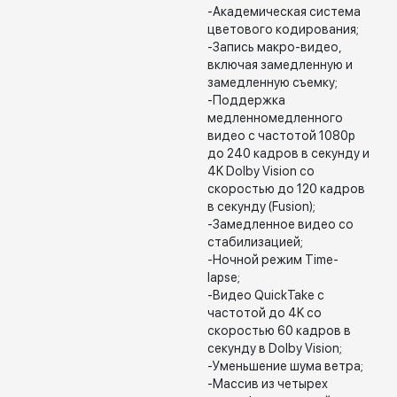
-Академическая система
цветового кодирования;
-Запись макро-видео,
включая замедленную и
замедленную съемку;
-Поддержка
медленномедленного
видео с частотой 1080p
до 240 кадров в секунду и
4K Dolby Vision со
скоростью до 120 кадров
в секунду (Fusion);
-Замедленное видео со
стабилизацией;
-Ночной режим Time-
lapse;
-Видео QuickTake с
частотой до 4K со
скоростью 60 кадров в
секунду в Dolby Vision;
-Уменьшение шума ветра;
-Массив из четырех