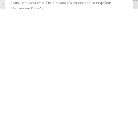
1 мин. пешком от м. Пл. Ленина (Вход справа от кофейни
"Академия Кофе")
Режим работы
Понедельник - суббота: с 10:00 до 20:00
Воскресенье: с 11:00 до 18:00
Телефон
8 (383) 383-01-03
ОТДЕЛ ПО РАБОТЕ С ЮРИДИЧЕСКИМИ
ЛИЦАМИ
Режим работы
Понедельник – пятница: 10:00 – 19:00
Телефон
8 (383) 390-28-04