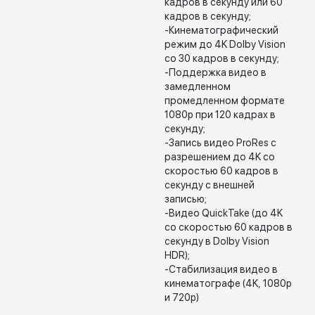
кадров в секунду или 60
кадров в секунду;
-Кинематографический
режим до 4K Dolby Vision
со 30 кадров в секунду;
-Поддержка видео в
замедленном
промедленном формате
1080p при 120 кадрах в
секунду;
-Запись видео ProRes с
разрешением до 4K со
скоростью 60 кадров в
секунду с внешней
записью;
-Видео QuickTake (до 4K
со скоростью 60 кадров в
секунду в Dolby Vision
HDR);
-Стабилизация видео в
кинематографе (4K, 1080p
и 720p)