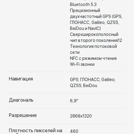
Bluetooth 5.3
Прецизионный
двухчастотный GPS (GPS,
ГЛОНАСС, Galileo, QZSS,
BeiDou и NavIC)
Сверхширокополосный
чип второго поколения12
Технология потоковой
сети
NFC с режимом чтения
Wi-Fi звонки
Навигация
GPS; ГЛОНАСС; Galileo;
QZSS; BeiDou
Диагональ
6,9"
Разрешение
2868х1320
Плотность пикселей на
460