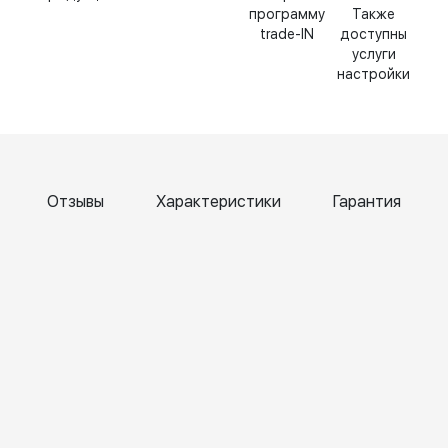
программу
Также
trade-IN
доступны
услуги
настройки
Отзывы
Характеристики
Гарантия
Катерина
Елена
Т
Чернова
Бокк
Б
6 April
6 April
6
2026
2026
2