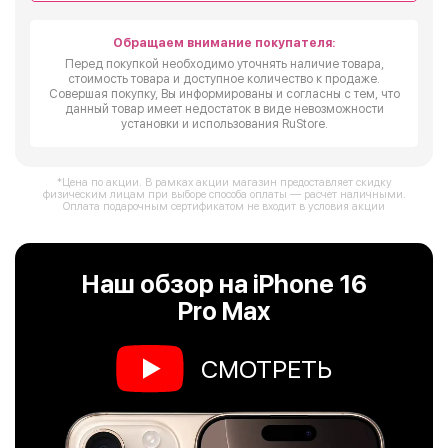
Обращаем внимание покупателя:
Перед покупкой необходимо уточнять наличие товара,
стоимость товара и доступное количество к продаже.
Совершая покупку, Вы информированы и согласны с тем, что
данный товар имеет недостаток в виде невозможности
установки и использования RuStore.
*Цена по акции. В рамках акции магазин предоставляет скидку
физическим лицам при выборе способа оплаты — расчет наличными.
Оплата подарочным сертификатом не входит в условия акции
Наш обзор на iPhone 16
Pro Max
СМОТРЕТЬ