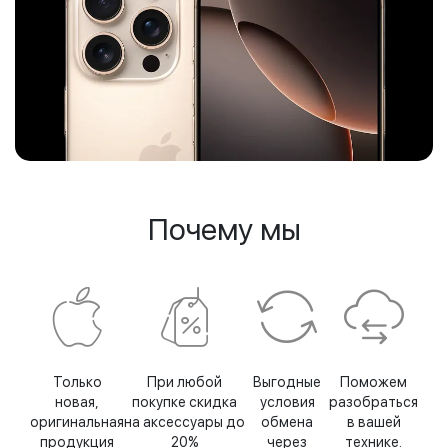
Почему мы
Только
При любой
Выгодные
Поможем
новая,
покупке скидка
условия
разобраться
оригинальная
на аксессуары до
обмена
в вашей
продукция
20%
через
технике.