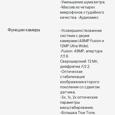
-Уменьшение шума ветра;
-Массив из четырех
микрофонов студийного
качества; -Аудиомикс
Функции камеры
-Усовершенствованная
система с двумя
камерами (48MP Fusion и
12MP Ultra Wide);
-Fusion: 48MP, апертура
ƒ/1.6
Сверхширокий: 12 Мп,
диафрагма ƒ/2.2;
-Оптическая
стабилизация
изображения второго
поколения со сдвигом
датчика;
-5x, 1x, 2x оптические
параметры
масштабирования;
-Вспышка True Tone;