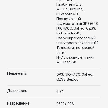
Гигабитный LTE
Wi-Fi 7 (802.11be)
Bluetooth 5.3
Прецизионный
двухчастотный GPS (GPS,
ГЛОНАСС, Galileo, QZSS,
BeiDou и NavIC)
Сверхширокополосный
чип второго поколения12
Технология потоковой
сети
NFC с режимом чтения
Wi-Fi звонки
Навигация
GPS; ГЛОНАСС; Galileo;
QZSS; BeiDou
Диагональ
6,3"
Разрешение
2622х1206