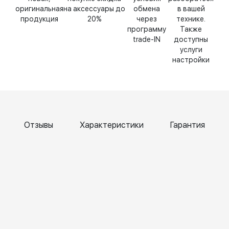
оригинальная
на аксессуары до
обмена
в вашей
продукция
20%
через
технике.
программу
Также
trade-IN
доступны
услуги
настройки
Отзывы
Характеристики
Гарантия
Катерина
Елена
Т
Чернова
Бокк
Б
6 April
6 April
6
2026
2026
2