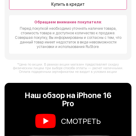
Купить в кредит
Обращаем внимание покупателя:
Перед покупкой необходимо уточнять наличие товара,
стоимость товара и доступное количество к продаже.
Совершая покупку, Вы информированы и согласны с тем, что
данный товар имеет недостаток в виде невозможности
установки и использования RuStore.
*Цена по акции. В рамках акции магазин предоставляет скидку
физическим лицам при выборе способа оплаты — расчет наличными.
Оплата подарочным сертификатом не входит в условия акции
Наш обзор на iPhone 16
Pro
СМОТРЕТЬ