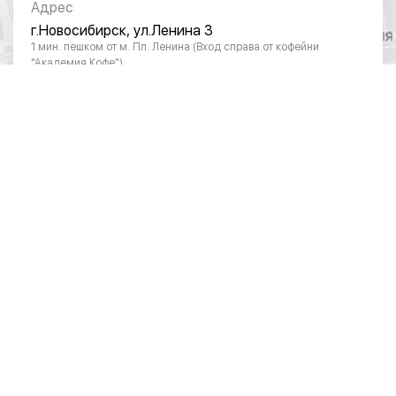
Адрес
г.Новосибирск, ул.Ленина 3
1 мин. пешком от м. Пл. Ленина (Вход справа от кофейни
"Академия Кофе")
Режим работы
Понедельник - суббота: с 10:00 до 20:00
Воскресенье: с 11:00 до 18:00
Телефон
8 (383) 383-01-03
ОТДЕЛ ПО РАБОТЕ С ЮРИДИЧЕСКИМИ
ЛИЦАМИ
Режим работы
Понедельник – пятница: 10:00 – 19:00
Телефон
8 (383) 390-28-04