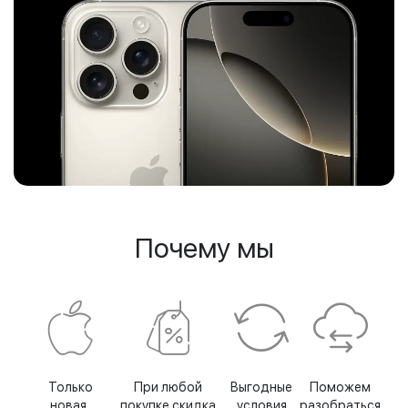
Почему мы
Только
При любой
Выгодные
Поможем
новая,
покупке скидка
условия
разобраться