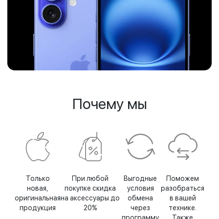
Почему мы
Только
При любой
Выгодные
Поможем
новая,
покупке скидка
условия
разобраться
оригинальная
на аксессуары до
обмена
в вашей
продукция
20%
через
технике.
программу
Также