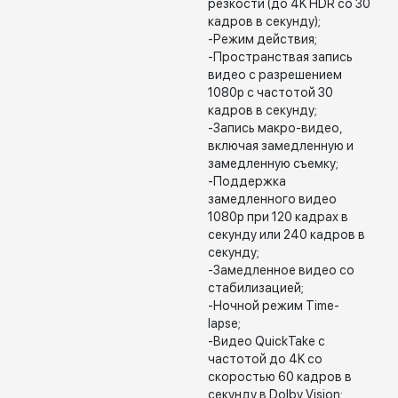
резкости (до 4K HDR со 30
кадров в секунду);
-Режим действия;
-Пространствая запись
видео с разрешением
1080p с частотой 30
кадров в секунду;
-Запись макро-видео,
включая замедленную и
замедленную съемку;
-Поддержка
замедленного видео
1080p при 120 кадрах в
секунду или 240 кадров в
секунду;
-Замедленное видео со
стабилизацией;
-Ночной режим Time-
lapse;
-Видео QuickTake с
частотой до 4K со
скоростью 60 кадров в
секунду в Dolby Vision;