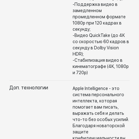
-Поддержка видео в
замедленном
промедленном формате
1080p при 120 кадрах в
секунду;
-Видео QuickTake (до 4K
со скоростью 60 кадров в
секунду в Dolby Vision
HDR);
-Стабилизация видео в
кинематографе (4K, 1080p
и 720p)
Доп. технологии
Apple Intelligence - это
система персонального
интеллекта, которая
помогает вам писать,
выражать себя и делать
что-то без особых усилий.
Благодаря новаторской
защите
конфиденциальности вы