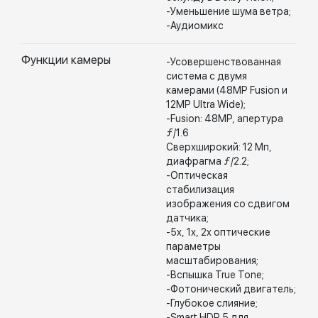
-Уменьшение шума ветра;
-Аудиомикс
Функции камеры
-Усовершенствованная
система с двумя
камерами (48MP Fusion и
12MP Ultra Wide);
-Fusion: 48MP, апертура
ƒ/1.6
Сверхширокий: 12 Мп,
диафрагма ƒ/2.2;
-Оптическая
стабилизация
изображения со сдвигом
датчика;
-5x, 1x, 2x оптические
параметры
масштабирования;
-Вспышка True Tone;
-Фотонический двигатель;
-Глубокое слияние;
-Smart HDR 5 для