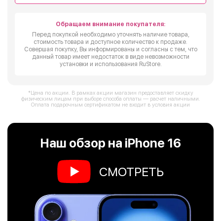
Обращаем внимание покупателя:
Перед покупкой необходимо уточнять наличие товара,
стоимость товара и доступное количество к продаже.
Совершая покупку, Вы информированы и согласны с тем, что
данный товар имеет недостаток в виде невозможности
установки и использования RuStore.
*Цена по акции. В рамках акции магазин предоставляет скидку
физическим лицам при выборе способа оплаты — расчет наличными.
Оплата подарочным сертификатом не входит в условия акции
Наш обзор на iPhone 16
СМОТРЕТЬ