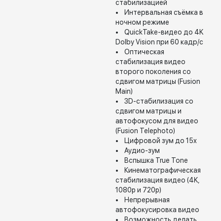
стабилизацией
• Интервальная съёмка в
ночном режиме
• QuickTake-видео до 4K
Dolby Vision при 60 кадр/с
• Оптическая
стабилизация видео
второго поколения со
сдвигом матрицы (Fusion
Main)
• 3D-стабилизация со
сдвигом матрицы и
автофокусом для видео
(Fusion Telephoto)
• Цифровой зум до 15x
• Аудио-зум
• Вспышка True Tone
• Кинематографическая
стабилизация видео (4K,
1080p и 720p)
• Непрерывная
автофокусировка видео
• Возможность делать