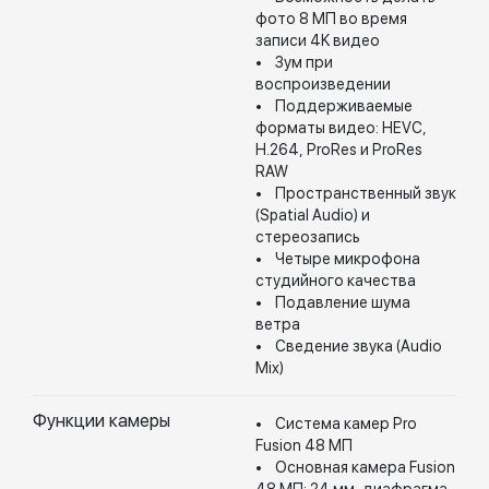
фото 8 МП во время
записи 4K видео
• Зум при
воспроизведении
• Поддерживаемые
форматы видео: HEVC,
H.264, ProRes и ProRes
RAW
• Пространственный звук
(Spatial Audio) и
стереозапись
• Четыре микрофона
студийного качества
• Подавление шума
ветра
• Сведение звука (Audio
Mix)
Функции камеры
• Система камер Pro
Fusion 48 МП
• Основная камера Fusion