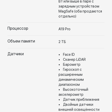
Вт или выше в паре с
зарядным устройством
MagSafe (оба продаются
отдельно)
Процессор
A19 Pro
Объем памяти
2 ТБ
Датчики
• Face ID
• Сканер LiDAR
• Барометр
• Гироскоп с
расширенным
динамическим
диапазоном
• Высокоточный
акселерометр
• Датчик приближения
• Двойные датчики
внешней освещённости