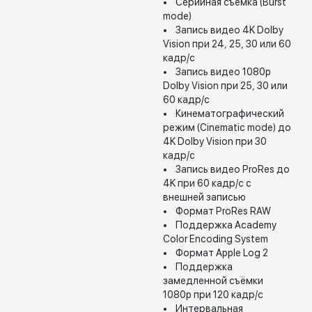
• Серийная съёмка (Burst
mode)
• Запись видео 4K Dolby
Vision при 24, 25, 30 или 60
кадр/с
• Запись видео 1080p
Dolby Vision при 25, 30 или
60 кадр/с
• Кинематографический
режим (Cinematic mode) до
4K Dolby Vision при 30
кадр/с
• Запись видео ProRes до
4K при 60 кадр/с с
внешней записью
• Формат ProRes RAW
• Поддержка Academy
Color Encoding System
• Формат Apple Log 2
• Поддержка
замедленной съёмки
1080p при 120 кадр/с
• Интервальная