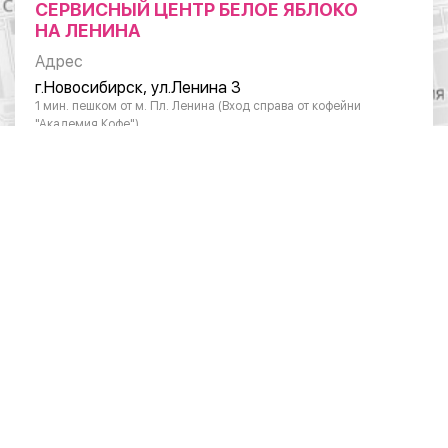
СЕРВИСНЫЙ ЦЕНТР БЕЛОЕ ЯБЛОКО
НА ЛЕНИНА
Адрес
г.Новосибирск, ул.Ленина 3
1 мин. пешком от м. Пл. Ленина (Вход справа от кофейни
"Академия Кофе")
Режим работы
Понедельник - суббота: с 10:00 до 20:00
Воскресенье: с 11:00 до 18:00
Телефон
8 (383) 383-01-03
ОТДЕЛ ПО РАБОТЕ С ЮРИДИЧЕСКИМИ
ЛИЦАМИ
Режим работы
Понедельник – пятница: 10:00 – 19:00
Телефон