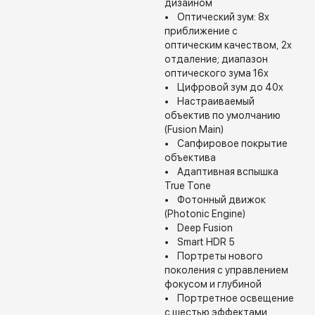
дизайном
• Оптический зум: 8x
приближение с
оптическим качеством, 2x
отдаление; диапазон
оптического зума 16x
• Цифровой зум до 40x
• Настраиваемый
объектив по умолчанию
(Fusion Main)
• Сапфировое покрытие
объектива
• Адаптивная вспышка
True Tone
• Фотонный движок
(Photonic Engine)
• Deep Fusion
• Smart HDR 5
• Портреты нового
поколения с управлением
фокусом и глубиной
• Портретное освещение
с шестью эффектами