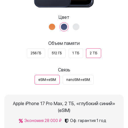
Цвет
Объем памяти
256 ГБ
512 ГБ
1 ТБ
2 ТБ
Связь
eSIM+eSIM
nanoSIM+eSIM
Apple iPhone 17 Pro Max, 2 ТБ, «глубокий синий»
(eSIM)
Экономия 28 000 ₽
Оф. гарантия
1 год