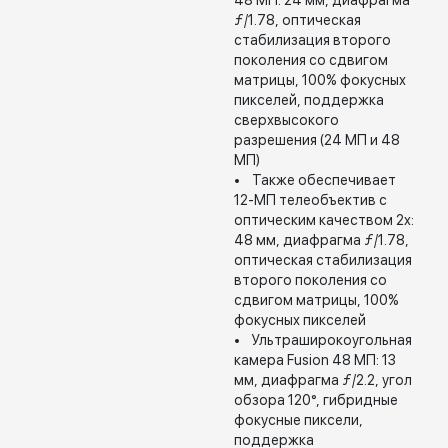
48 МП: 24 мм, диафрагма
ƒ/1.78, оптическая
стабилизация второго
поколения со сдвигом
матрицы, 100% фокусных
пикселей, поддержка
сверхвысокого
разрешения (24 МП и 48
МП)
• Также обеспечивает
12-МП телеобъектив с
оптическим качеством 2x:
48 мм, диафрагма ƒ/1.78,
оптическая стабилизация
второго поколения со
сдвигом матрицы, 100%
фокусных пикселей
• Ультраширокоугольная
камера Fusion 48 МП: 13
мм, диафрагма ƒ/2.2, угол
обзора 120°, гибридные
фокусные пиксели,
поддержка