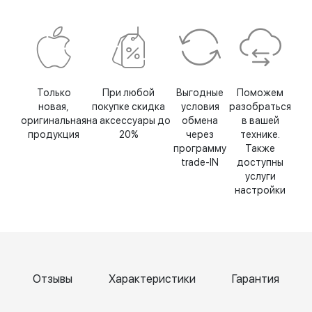
Только
При любой
Выгодные
Поможем
новая,
покупке скидка
условия
разобраться
оригинальная
на аксессуары до
обмена
в вашей
продукция
20%
через
технике.
программу
Также
trade-IN
доступны
услуги
настройки
Отзывы
Характеристики
Гарантия