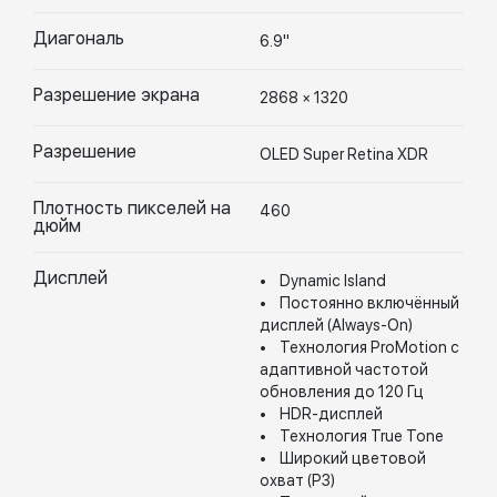
Диагональ
6.9"
Разрешение экрана
2868 × 1320
Разрешение
OLED Super Retina XDR
Плотность пикселей на
460
дюйм
Дисплей
• Dynamic Island
• Постоянно включённый
дисплей (Always-On)
• Технология ProMotion с
адаптивной частотой
обновления до 120 Гц
• HDR-дисплей
• Технология True Tone
• Широкий цветовой
охват (P3)