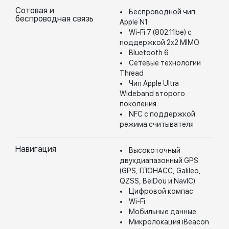
Сотовая и
• Беспроводной чип
беспроводная связь
Apple N1
• Wi-Fi 7 (802.11be) с
поддержкой 2x2 MIMO
• Bluetooth 6
• Сетевые технологии
Thread
• Чип Apple Ultra
Wideband второго
поколения
• NFC с поддержкой
режима считывателя
Навигация
• Высокоточный
двухдиапазонный GPS
(GPS, ГЛОНАСС, Galileo,
QZSS, BeiDou и NavIC)
• Цифровой компас
• Wi-Fi
• Мобильные данные
• Микролокация iBeacon