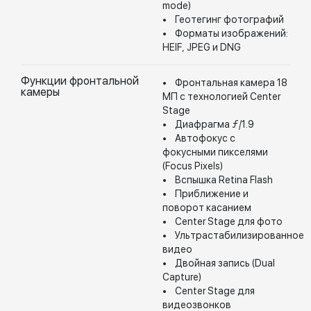
mode)
• Геотегинг фотографий
• Форматы изображений:
HEIF, JPEG и DNG
Функции фронтальной
• Фронтальная камера 18
камеры
МП с технологией Center
Stage
• Диафрагма ƒ/1.9
• Автофокус с
фокусными пикселями
(Focus Pixels)
• Вспышка Retina Flash
• Приближение и
поворот касанием
• Center Stage для фото
• Ультрастабилизированное
видео
• Двойная запись (Dual
Capture)
• Center Stage для
видеозвонков