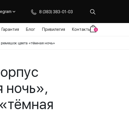
legram
8 (383) 383-01-03
Гарантия
Блог
Привилегия
Контакты
0
й ремешок цвета «тёмная ночь»
корпус
 ночь»,
 «тёмная