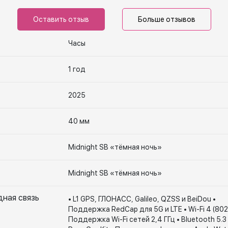
Оставить отзыв
Больше отзывов
Часы
1 год
2025
40 мм
Midnight SB «тёмная ночь»
Midnight SB «тёмная ночь»
дная связь
• L1 GPS, ГЛОНАСС, Galileo, QZSS и BeiDou •
Поддержка RedCap для 5G и LTE • Wi-Fi 4 (802.
Поддержка Wi-Fi сетей 2,4 ГГц • Bluetooth 5.3 