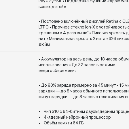
Pay • GymKit • Поддержка функции «Apple Wat
ваших детей»
• Постоянно включённый дисплей Retina с OL
LTPO • Прочное стекло Ion-X с устойчивостью
трещинам в 4 раза выше⁵ • Пиковая яркость 
нит • Минимальная яркость 2 нита • 326 пиксе
дюйм
• Аккумулятор на весь день, до 18 часов обы
использования • До 32 часов в режиме
энергосбережения
• До 80% заряда примерно за 45 минут • 15 м
зарядки — до 8 часов обычного использовани
минут зарядки — до 8 часов отслеживания с
• Чип S10 с 64-битным двухъядерным проц
• 4-ядерный нейронный процессор
• Объём памяти 64 ГБ