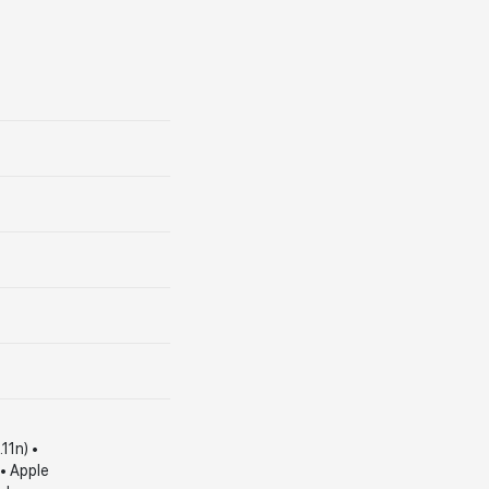
11n) •
• Apple