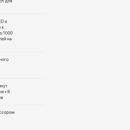
ch для
ED и
 к
до 1000
лей на
чного
инут
я • 8
на
ессором