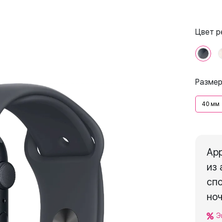
Цвет 
Размер
40 мм
App
из 
сп
но
Э