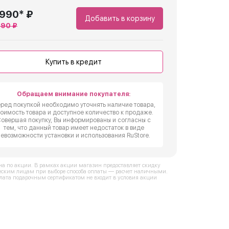
 990* ₽
Добавить в корзину
990 ₽
Купить в кредит
Обращаем внимание покупателя:
ред покупкой необходимо уточнять наличие товара,
тоимость товара и доступное количество к продаже.
овершая покупку, Вы информированы и согласны с
тем, что данный товар имеет недостаток в виде
невозможности установки и использования RuStore.
на по акции. В рамках акции магазин предоставляет скидку
ским лицам при выборе способа оплаты — расчет наличными.
лата подарочным сертификатом не входит в условия акции