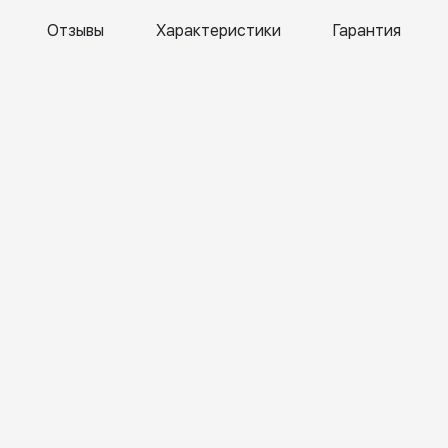
Отзывы
Характеристики
Гарантия
ена
Татьяна
Алл
кк
Бекетова
Сач
ril
6 April 2026
6 Apr
6
202