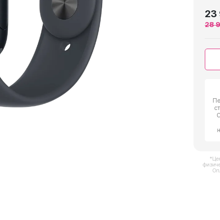
23
28 
Пе
с
С
*Це
физиче
Оп