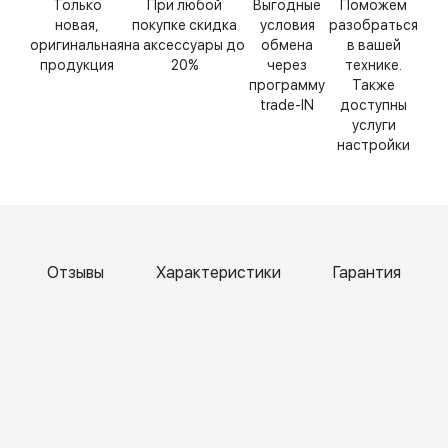
Только
При любой
Выгодные
Поможем
новая,
покупке скидка
условия
разобраться
оригинальная
на аксессуары до
обмена
в вашей
продукция
20%
через
технике.
программу
Также
trade-IN
доступны
услуги
настройки
Отзывы
Характеристики
Гарантия
Катерина
Елена
Т
Чернова
Бокк
Б
6 April
6 April
6
2026
2026
2