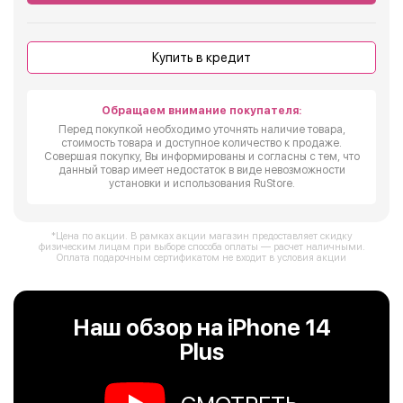
Купить в кредит
Обращаем внимание покупателя:
Перед покупкой необходимо уточнять наличие товара,
стоимость товара и доступное количество к продаже.
Совершая покупку, Вы информированы и согласны с тем, что
данный товар имеет недостаток в виде невозможности
установки и использования RuStore.
*Цена по акции. В рамках акции магазин предоставляет скидку
физическим лицам при выборе способа оплаты — расчет наличными.
Оплата подарочным сертификатом не входит в условия акции
Наш обзор на iPhone 14
Plus