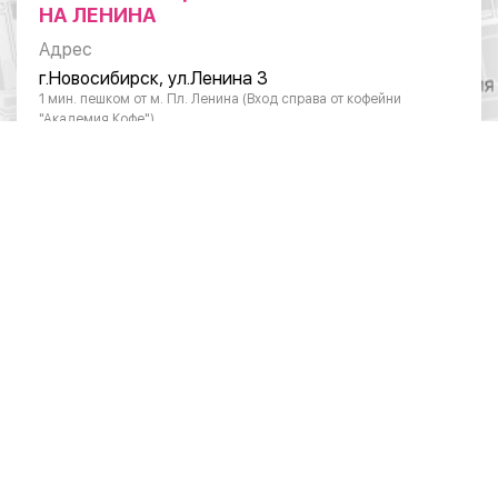
НА ЛЕНИНА
Адрес
г.Новосибирск, ул.Ленина 3
1 мин. пешком от м. Пл. Ленина (Вход справа от кофейни
"Академия Кофе")
Режим работы
Понедельник - суббота: с 10:00 до 20:00
Воскресенье: с 11:00 до 18:00
Телефон
8 (383) 383-01-03
ОТДЕЛ ПО РАБОТЕ С ЮРИДИЧЕСКИМИ
ЛИЦАМИ
Режим работы
Понедельник – пятница: 10:00 – 19:00
Телефон