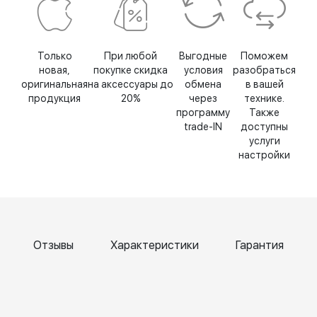
Только
При любой
Выгодные
Поможем
новая,
покупке скидка
условия
разобраться
оригинальная
на аксессуары до
обмена
в вашей
продукция
20%
через
технике.
программу
Также
trade-IN
доступны
услуги
настройки
Отзывы
Характеристики
Гарантия
Катерина
Елена
Т
Чернова
Бокк
Б